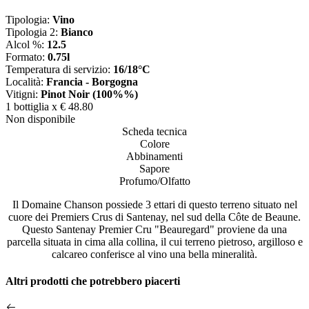
Tipologia:
Vino
Tipologia 2:
Bianco
Alcol %:
12.5
Formato:
0.75l
Temperatura di servizio:
16/18°C
Località:
Francia - Borgogna
Vitigni:
Pinot Noir (100%%)
1 bottiglia x
€ 48.80
Non disponibile
Scheda tecnica
Colore
Abbinamenti
Sapore
Profumo/Olfatto
Il Domaine Chanson possiede 3 ettari di questo terreno situato nel
cuore dei Premiers Crus di Santenay, nel sud della Côte de Beaune.
Questo Santenay Premier Cru "Beauregard" proviene da una
parcella situata in cima alla collina, il cui terreno pietroso, argilloso e
calcareo conferisce al vino una bella mineralità.
Altri prodotti che potrebbero piacerti