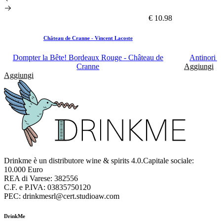
€ 10.98
Château de Cranne - Vincent Lacoste
Dompter la Bête! Bordeaux Rouge - Château de
Antinori T
Cranne
Aggiungi
Aggiungi
Drinkme è un distributore wine & spirits 4.0.Capitale sociale:
10.000 Euro
REA di Varese: 382556
C.F. e P.IVA: 03835750120
PEC: drinkmesrl@cert.studioaw.com
DrinkMe