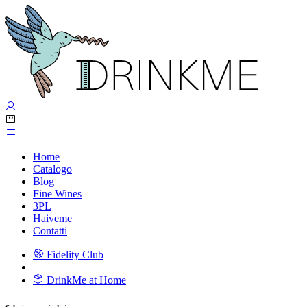
Home
Catalogo
Blog
Fine Wines
3PL
Haiveme
Contatti
Fidelity Club
DrinkMe at Home