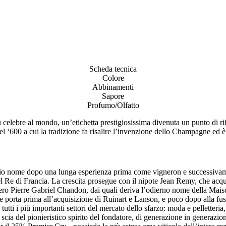
Scheda tecnica
Colore
Abbinamenti
Sapore
Profumo/Olfatto
ebre al mondo, un’etichetta prestigiosissima divenuta un punto di rife
‘600 a cui la tradizione fa risalire l’invenzione dello Champagne ed è t
o nome dopo una lunga esperienza prima come vigneron e successivamen
Re di Francia. La crescita prosegue con il nipote Jean Remy, che acquist
enero Pierre Gabriel Chandon, dai quali deriva l’odierno nome della Mai
 porta prima all’acquisizione di Ruinart e Lanson, e poco dopo alla fusi
i i più importanti settori del mercato dello sfarzo: moda e pelletteria, 
scia del pionieristico spirito del fondatore, di generazione in generaz