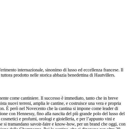
rimento internazionale, sinonimo di lusso ed eccellenza francese. Il
uttora prodotto nelle storica abbazia benedettina di Hautvillers.
te come cantiniere. Il successo è immediato, tanto che in breve
a nuovi terreni, amplia le cantine, e costruisce una vera e propria
son. È però nel Novecento che la cantina si impone come leader di
one con Hennessy, fino alla nascita del più grande polo del lusso del
cosmetici e profumi, orologi e gioielleria, e per l’appunto vini e
ione si tramandano savoir-faire e know-how, per un brand che oggi, con