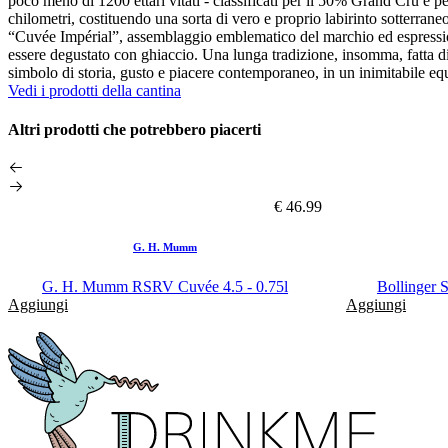
poco meno di 1200 ettari vitati - classificati per il 50% Grand Cru e p
chilometri, costituendo una sorta di vero e proprio labirinto sotterr
“Cuvée Impérial”, assemblaggio emblematico del marchio ed espressio
essere degustato con ghiaccio. Una lunga tradizione, insomma, fatta
simbolo di storia, gusto e piacere contemporaneo, in un inimitabile equi
Vedi i prodotti della cantina
Altri prodotti che potrebbero piacerti
€ 46.99
G. H. Mumm
G. H. Mumm RSRV Cuvée 4.5 - 0.75l
Bollinger 
Aggiungi
Aggiungi