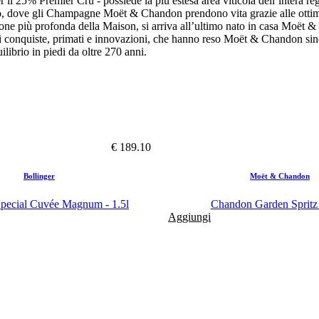
er il 25% Premier Cru - possiede la più estesa area viticola dell’intera 
aneo, dove gli Champagne Moët & Chandon prendono vita grazie alle ottim
ne più profonda della Maison, si arriva all’ultimo nato in casa Moët
 di conquiste, primati e innovazioni, che hanno reso Moët & Chandon s
librio in piedi da oltre 270 anni.
€ 189.10
Bollinger
Moët & Chandon
Special Cuvée Magnum - 1.5l
Chandon Garden Spritz 
Aggiungi