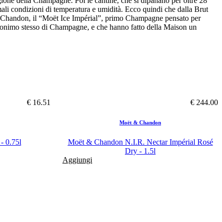
regione della Champagne. Poi le cantine, che si dipanano per oltre 28
ali condizioni di temperatura e umidità. Ecco quindi che dalla Brut
 & Chandon, il “Moët Ice Impérial”, primo Champagne pensato per
inonimo stesso di Champagne, e che hanno fatto della Maison un
€ 16.51
€ 244.00
Moët & Chandon
- 0.75l
Moët & Chandon N.I.R. Nectar Impérial Rosé
Dry - 1.5l
Aggiungi