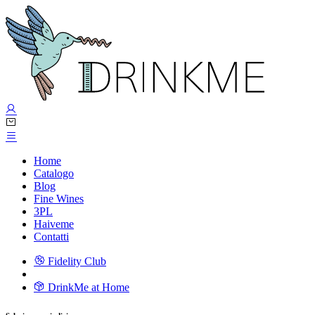
Home
Catalogo
Blog
Fine Wines
3PL
Haiveme
Contatti
Fidelity Club
DrinkMe at Home