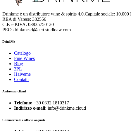
Drinkme è un distributore wine & spirits 4.0.Capitale sociale: 10.000
REA di Varese: 382556
C.F. e P.IVA: 03835750120
PEC: drinkmesrl@cert.studioaw.com
DrinkMe
Catalogo
Fine Wines
Blog
3PL
Haiveme
Contatti
Assistenza clienti
Telefono:
+39 0332 1810317
Indirizzo e-mail:
info@drinkme.cloud
Commerciale e ufficio acquisti