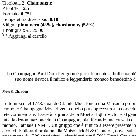
Tipologia 2:
Champagne
Alcol %:
12.5
Formato:
0.75l
Temperatura di servizio:
8/10
Vitigni:
pinot nero (48%), chardonnay (52%)
1 bottiglia x
€ 325.00
Aggiungi al carrello
Lo Champagne Brut Dom Perignon è probabilmente la bollicina più cel
suo nome rievoca il mitico e leggendario monaco benedettino del 
Moët & Chandon
Tutto inizia nel 1743, quando Claude Moët fonda una Maison a propri
tempo lo Champagne Moët diventa quello più apprezzato alla corte del 
rete commerciale. Lascerà la guida della Moët al figlio Victor e al g
tutta la denominazione della Champagne, pianificando una crescita che
mondo, l’attuale LVMH. Un gruppo che è l’unico a essere presente in tutt
alcolici. E allora ritorniamo alla Maison Moët & Chandon, dove, sulla 