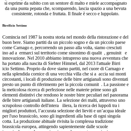
si esprime da subito con un sentore di malto e miele accompagnato
da una punta pepata che, scomparendo, lascia spazio a una bevuta
consistente, rotonda e fruttata. Il finale è secco e luppolato.
Birrificio Settimo
Comincia nel 1987 la nostra storia nel mondo della ristorazione e del
buon bere. Siamo partiti da un piccolo sogno e da un piccolo paese
come Carnago e, percorrendo un passo alla volta, siamo cresciuti
ino ad a ermarci sul territorio come sinonimo di qualit , genuinit e
innovazione. Nel 2010 abbiamo intrapreso una nuova avventura che
ha portato alla nascita di Siebter Himmel, dal 2013 l'attuale Birri
icio Settimo. Proprio da dove siamo partiti, nel cuore di Carnago e
nella splendida cornice di una vecchia villa che si a accia sui monti
circostanti, i locali di produzione delle birre artigianali sono diventati
presto un punto di riferimento per la piccola comunit . La passione e
la meticolosa ricerca di perfezione nelle materie prime sono gli
elementi distintivi che rendono le nostre birre peculiari nel panorama
delle birre artigianali italiane. La selezione dei malti, attraverso uno
scrupoloso controllo dell'intera iliera, la ricerca dei luppoli tra i
migliori produttori, l’accurata selezione dei lieviti e un’acqua ideale
per l'uso brassicolo, sono gli ingredienti alla base di ogni singola
cotta. La produzione abituale rivisita la complessa tradizione
brassicola europea, attingendo sapientemente dalle scuole