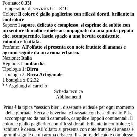
Formato:
0.33l
Temperatura di servizio:
6° – 8° C
Colore:
Il colore è giallo paglierino con riflessi dorati, brillante in
controluce
Sapore:
l sapore, delicato e complesso, si esprime da subito con
un sentore di malto e miele accompagnato da una punta pepata
che, scomparendo, lascia spazio a una bevuta consistente,
rotonda e fruttata.
Profumo:
All’olfatto si presenta con note fruttate di ananas e
agrumi seguite da un aroma erbaceo.
Nazione:
Italia
Regione:
Lombardia
Tipologia 1:
Birra
Tipologia 2:
Birra Artigianale
1 bottiglia x
€ 2.32
Aggiungi al carrello
Scheda tecnica
Abbinamenti
Prius è la tipica “session bier”, dissetante e ideale per ogni momento
della giornata. Secca e beverina, è brassata con base di malto Pils,
accompagnato da malti caramello, carapils e luppoli continentali. Il
colore è giallo paglierino con riflessi dorati, brillante in controluce; la
schiuma è densa. All’olfatto si presenta con note fruttate di ananas e
agrumi seguite da un aroma erbaceo. Il sapore, delicato e complesso,