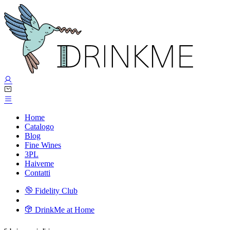
Home
Catalogo
Blog
Fine Wines
3PL
Haiveme
Contatti
Fidelity Club
DrinkMe at Home