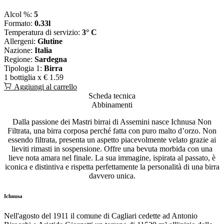
Alcol %:
5
Formato:
0.33l
Temperatura di servizio:
3° C
Allergeni:
Glutine
Nazione:
Italia
Regione:
Sardegna
Tipologia 1:
Birra
1 bottiglia x
€ 1.59
Aggiungi al carrello
Scheda tecnica
Abbinamenti
Dalla passione dei Mastri birrai di Assemini nasce Ichnusa Non
Filtrata, una birra corposa perché fatta con puro malto d’orzo. Non
essendo filtrata, presenta un aspetto piacevolmente velato grazie ai
lieviti rimasti in sospensione. Offre una bevuta morbida con una
lieve nota amara nel finale. La sua immagine, ispirata al passato, è
iconica e distintiva e rispetta perfettamente la personalità di una birra
davvero unica.
Ichnusa
Nell'agosto del 1911 il comune di Cagliari cedette ad Antonio