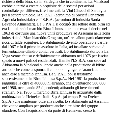
richiesta della birra, sia in Sardegna che in continente. La Vinalcool
crebbe e iniziò a creare o acquisire delle società per azioni
controllate per differenziare i mercati: la Vini Classici di Sardegna
per il settore vinicolo, la S.P.A.I. (acronimo di Società Per azioni
Agricola Industriale) e l'I.S.B.A. (acronimo di Industria Sarda
Bevande Alimentari). La S.P.A.I. si occupò del settore della birra ed
era la titolare del marchio Birra Ichnusa e tramite essa si decise nel
1963 di costruire una nuova unità produttiva ad Assemini nella zona
industriale di Macchiareddu-Grogastu, un'area allora particolarmente
ricca di falde acquifere. Lo stabilimento diventò operativo a partire
dal 1967 e fu il primo in assoluto in Italia, ad installare serbatoi di
fermentazione cilindro-conici verticali. Lo stabilimento storico a La
Vega venne chiuso e definitivamente abbattuto nel 1975 per lasciar
spazio a nuovi palazzi residenziali. Tramite l'I.S.B.A, con sede ad
Abbasanta la Vinalcool si lanciò anche nella produzione di bibite
analcoliche come la spuma, il chinotto, il ginger e l'aranciata, tutte
anch'esse a marchio Ichnusa. La S.P.A.I. poi si trasformò
successivamente in Birra Ichnusa S.p.A.. Nel 1981 la produzione
raggiunse la cifra di 400000 hl all'anno, che diventarono 580 000
nel 1986, occupando 85 dipendenti; attirando gli investimenti
stranieri. Nel 1986, il marchio Birra Ichnusa fu acquistato dalla
multinazionale Heineken Italia S.p.A. (al tempo Birra Dreher
S.p.A.) che mantenne, oltre alla ricetta, lo stabilimento ad Assemini,
che venne ampliato per produrre anche altre birre del gruppo
olandese. Con l'acquisizione da parte di Heineken, cessò la