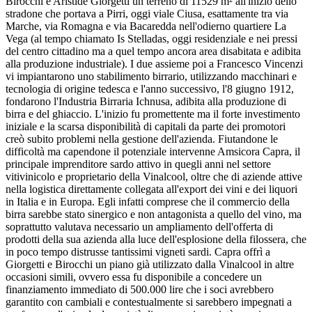
Birocchi e Aristide Giorgetti un terreno di 11529 m² all'inizio dello
stradone che portava a Pirri, oggi viale Ciusa, esattamente tra via
Marche, via Romagna e via Bacaredda nell'odierno quartiere La
Vega (al tempo chiamato Is Stelladas, oggi residenziale e nei pressi
del centro cittadino ma a quel tempo ancora area disabitata e adibita
alla produzione industriale). I due assieme poi a Francesco Vincenzi
vi impiantarono uno stabilimento birrario, utilizzando macchinari e
tecnologia di origine tedesca e l'anno successivo, l'8 giugno 1912,
fondarono l'Industria Birraria Ichnusa, adibita alla produzione di
birra e del ghiaccio. L'inizio fu promettente ma il forte investimento
iniziale e la scarsa disponibilità di capitali da parte dei promotori
creò subito problemi nella gestione dell'azienda. Fiutandone le
difficoltà ma capendone il potenziale intervenne Amsicora Capra, il
principale imprenditore sardo attivo in quegli anni nel settore
vitivinicolo e proprietario della Vinalcool, oltre che di aziende attive
nella logistica direttamente collegata all'export dei vini e dei liquori
in Italia e in Europa. Egli infatti comprese che il commercio della
birra sarebbe stato sinergico e non antagonista a quello del vino, ma
soprattutto valutava necessario un ampliamento dell'offerta di
prodotti della sua azienda alla luce dell'esplosione della filossera, che
in poco tempo distrusse tantissimi vigneti sardi. Capra offrì a
Giorgetti e Birocchi un piano già utilizzato dalla Vinalcool in altre
occasioni simili, ovvero essa fu disponibile a concedere un
finanziamento immediato di 500.000 lire che i soci avrebbero
garantito con cambiali e contestualmente si sarebbero impegnati a