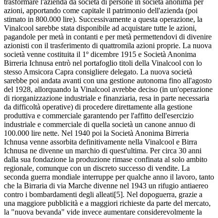
trasformare l'azienda da società di persone in società anonima per
azioni, apportando come capitale il patrimonio dell'azienda (poi
stimato in 800.000 lire). Successivamente a questa operazione, la
Vinalcool sarebbe stata disponibile ad acquistare tutte le azioni,
pagandole per metà in contanti e per metà permettendovi di divenire
azionisti con il trasferimento di quattromila azioni proprie. La nuova
società venne costituita il 1º dicembre 1915 e Società Anonima
Birreria Ichnusa entrò nel portafoglio titoli della Vinalcool con lo
stesso Amsicora Capra consigliere delegato. La nuova società
sarebbe poi andata avanti con una gestione autonoma fino all'agosto
del 1928, allorquando la Vinalcool avrebbe deciso (in un'operazione
di riorganizzazione industriale e finanziaria, resa in parte necessaria
da difficoltà operative) di procedere direttamente alla gestione
produttiva e commerciale garantendo per l'affitto dell'esercizio
industriale e commerciale di quella società un canone annuo di
100.000 lire nette. Nel 1940 poi la Società Anonima Birreria
Ichnusa venne assorbita definitivamente nella Vinalcool e Birra
Ichnusa ne divenne un marchio di quest'ultima. Per circa 30 anni
dalla sua fondazione la produzione rimase confinata al solo ambito
regionale, comunque con un discreto successo di vendite. La
seconda guerra mondiale interruppe per qualche anno il lavoro, tanto
che la Birraria di via Marche divenne nel 1943 un rifugio antiaereo
contro i bombardamenti degli alleati[5]. Nel dopoguerra, grazie a
una maggiore pubblicità e a maggiori richieste da parte del mercato,
la "nuova bevanda" vide invece aumentare considerevolmente la