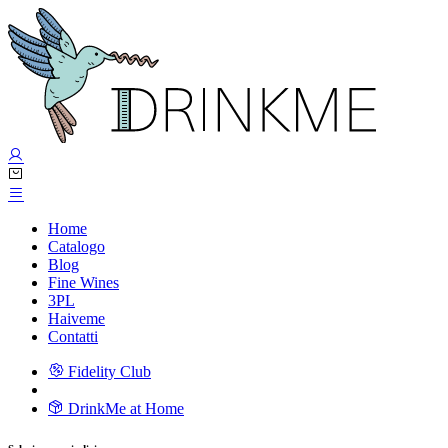
Home
Catalogo
Blog
Fine Wines
3PL
Haiveme
Contatti
Fidelity Club
DrinkMe at Home