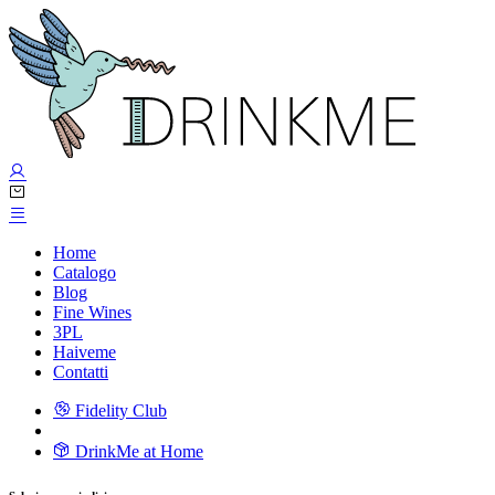
Home
Catalogo
Blog
Fine Wines
3PL
Haiveme
Contatti
Fidelity Club
DrinkMe at Home