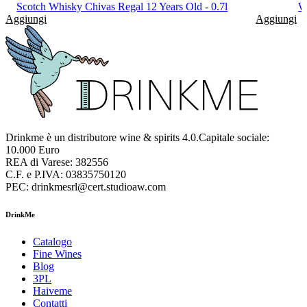
Scotch Whisky Chivas Regal 12 Years Old - 0.7l
W
Aggiungi
Aggiungi
Drinkme è un distributore wine & spirits 4.0.Capitale sociale:
10.000 Euro
REA di Varese: 382556
C.F. e P.IVA: 03835750120
PEC: drinkmesrl@cert.studioaw.com
DrinkMe
Catalogo
Fine Wines
Blog
3PL
Haiveme
Contatti