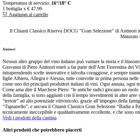
Temperatura di servizio:
16°/18° C
1 bottiglia x
€ 47.99
Aggiungi al carrello
Il Chianti Classico Riserva DOCG "Gran Selezione" di Antinori nas
Maturato i
Antinori
Nessun altro gruppo del vino italiano può vantare la storia e il blasone
Giovanni di Piero Antinori entrò a far parte dell'Arte Fiorentina dei Vin
intraprendendo scelte innovative e talvolta coraggiose, e sempre mantenen
figlie Albiera, Allegra e Alessia, tutte coinvolte in prima persona nelle
come uno dei principali produttori italiani di vini. Ogni annata, ogni t
Come ama dire il Marchese Piero: “le antiche radici giocano un ruolo i
della famiglia, si sono aggiunti con il tempo investimenti in altre aree 
“terroir” ad alto potenziale vitivinicolo, grazie all’impegno della famig
“Tignanello”, e ancora il Chianti Classico Gran Selezione “Badia a Pas
tecnicamente ineccepibile e qualitativamente eccellente, e che sono orm
Vedi i prodotti della cantina
Altri prodotti che potrebbero piacerti