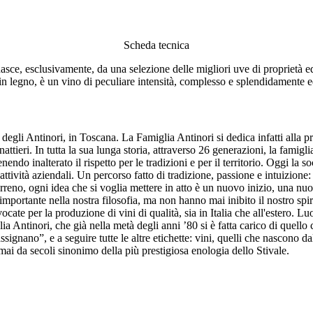
Scheda tecnica
ce, esclusivamente, da una selezione delle migliori uve di proprietà ed
n legno, è un vino di peculiare intensità, complesso e splendidamente e
 degli Antinori, in Toscana. La Famiglia Antinori si dedica infatti alla 
attieri. In tutta la sua lunga storia, attraverso 26 generazioni, la famigl
do inalterato il rispetto per le tradizioni e per il territorio. Oggi la so
 attività aziendali. Un percorso fatto di tradizione, passione e intuizion
erreno, ogni idea che si voglia mettere in atto è un nuovo inizio, una nuo
mportante nella nostra filosofia, ma non hanno mai inibito il nostro spi
vocate per la produzione di vini di qualità, sia in Italia che all'estero. 
lia Antinori, che già nella metà degli anni ’80 si è fatta carico di quello 
signano”, e a seguire tutte le altre etichette: vini, quelli che nascono
ai da secoli sinonimo della più prestigiosa enologia dello Stivale.