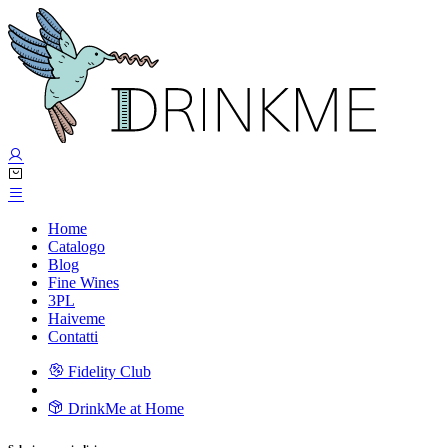
Home
Catalogo
Blog
Fine Wines
3PL
Haiveme
Contatti
Fidelity Club
DrinkMe at Home