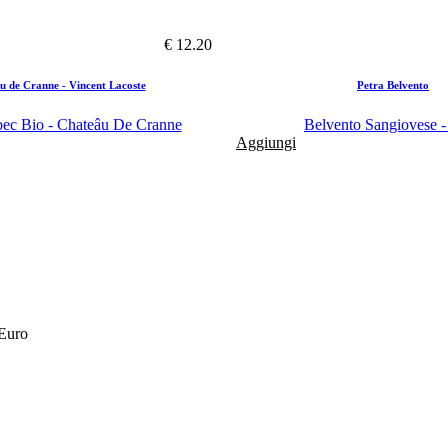
€ 12.20
u de Cranne - Vincent Lacoste
Petra Belvento
ec Bio - Chateâu De Cranne
Belvento Sangiovese -
Aggiungi
 Euro