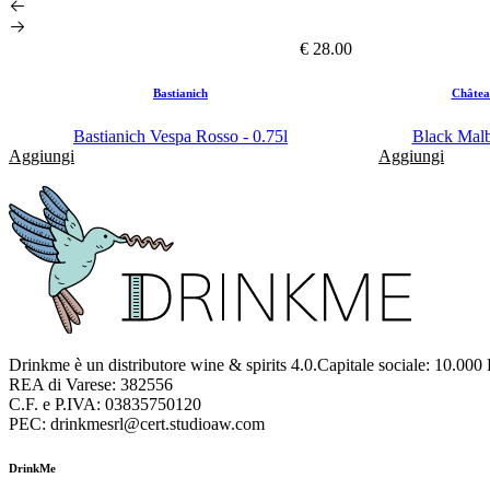
€ 28.00
Bastianich
Châtea
Bastianich Vespa Rosso - 0.75l
Black Malb
Aggiungi
Aggiungi
Drinkme è un distributore wine & spirits 4.0.Capitale sociale: 10.000
REA di Varese: 382556
C.F. e P.IVA: 03835750120
PEC: drinkmesrl@cert.studioaw.com
DrinkMe