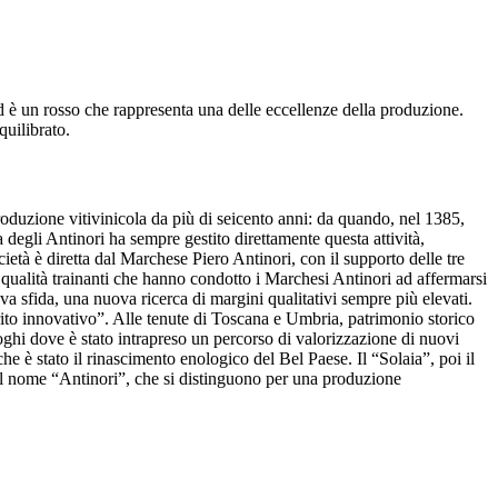
 è un rosso che rappresenta una delle eccellenze della produzione.
quilibrato.
produzione vitivinicola da più di seicento anni: da quando, nel 1385,
ia degli Antinori ha sempre gestito direttamente questa attività,
cietà è diretta dal Marchese Piero Antinori, con il supporto delle tre
e: qualità trainanti che hanno condotto i Marchesi Antinori ad affermarsi
va sfida, una nuova ricerca di margini qualitativi sempre più elevati.
rito innovativo”. Alle tenute di Toscana e Umbria, patrimonio storico
Luoghi dove è stato intrapreso un percorso di valorizzazione di nuovi
che è stato il rinascimento enologico del Bel Paese. Il “Solaia”, poi il
 dal nome “Antinori”, che si distinguono per una produzione