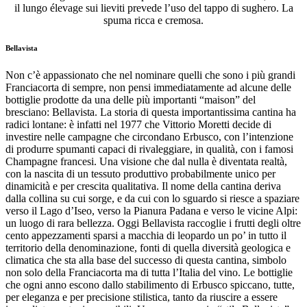
il lungo élevage sui lieviti prevede l’uso del tappo di sughero. La
spuma ricca e cremosa.
Bellavista
Non c’è appassionato che nel nominare quelli che sono i più grandi
Franciacorta di sempre, non pensi immediatamente ad alcune delle
bottiglie prodotte da una delle più importanti “maison” del
bresciano: Bellavista. La storia di questa importantissima cantina ha
radici lontane: è infatti nel 1977 che Vittorio Moretti decide di
investire nelle campagne che circondano Erbusco, con l’intenzione
di produrre spumanti capaci di rivaleggiare, in qualità, con i famosi
Champagne francesi. Una visione che dal nulla è diventata realtà,
con la nascita di un tessuto produttivo probabilmente unico per
dinamicità e per crescita qualitativa. Il nome della cantina deriva
dalla collina su cui sorge, e da cui con lo sguardo si riesce a spaziare
verso il Lago d’Iseo, verso la Pianura Padana e verso le vicine Alpi:
un luogo di rara bellezza. Oggi Bellavista raccoglie i frutti degli oltre
cento appezzamenti sparsi a macchia di leopardo un po’ in tutto il
territorio della denominazione, fonti di quella diversità geologica e
climatica che sta alla base del successo di questa cantina, simbolo
non solo della Franciacorta ma di tutta l’Italia del vino. Le bottiglie
che ogni anno escono dallo stabilimento di Erbusco spiccano, tutte,
per eleganza e per precisione stilistica, tanto da riuscire a essere