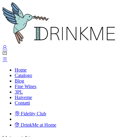
Home
Catalogo
Blog
Fine Wines
3PL
Haiveme
Contatti
Fidelity Club
DrinkMe at Home