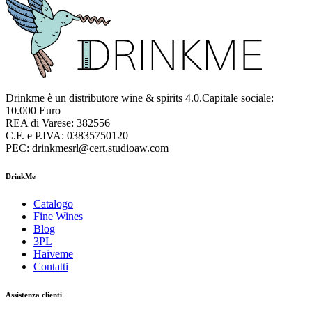
Drinkme è un distributore wine & spirits 4.0.Capitale sociale:
10.000 Euro
REA di Varese: 382556
C.F. e P.IVA: 03835750120
PEC: drinkmesrl@cert.studioaw.com
DrinkMe
Catalogo
Fine Wines
Blog
3PL
Haiveme
Contatti
Assistenza clienti