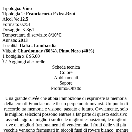
Tipologia:
Vino
Tipologia 2:
Franciacorta Extra-Brut
Alcol %:
12.5
Formato:
0.75l
Dosaggio:
< 3g/l
Temperatura di servizio:
8/10°C
Annata:
2013
Località:
Italia - Lombardia
Vitigni:
Chardonnay (60%), Pinot Nero (40%)
1 bottiglia x
€ 95.00
Aggiungi al carrello
Scheda tecnica
Colore
Abbinamenti
Sapore
Profumo/Olfatto
Una grande cuvée che abbia l’ambizione di esprimere la memoria
della terra di Franciacorta e il suo perpetuo rinnovarsi. Un punto di
raccordo tra memoria e visione, passato e futuro. Ovviamente, solo
le migliori selezioni possono entrare a far parte di questo esclusivo
assemblaggio: i migliori suoli e le migliori esposizioni, le migliori
uve e i migliori frazionamenti di vendemmia. I frutti delle viti più
vecchie vengono fermentati in piccoli fusti di rovere bianco, mentre