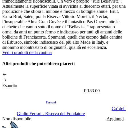
immediatamente riconoscibili. Un vero e proprio “stile Bellavista”.
Attualmente la superficie vitata si avvicina ai duecento ettari, per una
produzione che sfiora il milione e mezzo di bottiglie annue. Brut,
Extra Brut, Satèn, poi la Riserva Vittorio Moretti, il Nectar,
l’insuperabile Alma Gran Cuvée e il fantastico Pas Operé: tutte le
etichette che vanno sotto il nome di “Bellavista” rappresentano
ormai da anni un punto fermo e indiscusso per tutti gli amanti delle
bollicine di Franciacorta. Spumanti, quelli che escono dalla cantina
di Erbusco, simbolo indiscusso del più alto Made in Italy, e
sinonimo incontrastato di originalità, qualità ed eccellenza.
Vedi i prodotti della cantina
Altri prodotti che potrebbero piacerti
Esaurito
€ 183.00
Ferrari
Ca' del 
Giulio Ferrari - Riserva del Fondatore
Non disponibile
Aggiungi