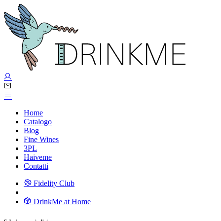
Home
Catalogo
Blog
Fine Wines
3PL
Haiveme
Contatti
Fidelity Club
DrinkMe at Home