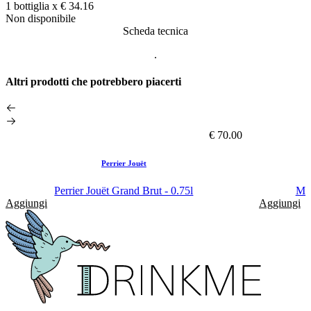
1 bottiglia x
€ 34.16
Non disponibile
Scheda tecnica
.
Altri prodotti che potrebbero piacerti
€ 70.00
Perrier Jouët
Perrier Jouët Grand Brut - 0.75l
Moë
Aggiungi
Aggiungi