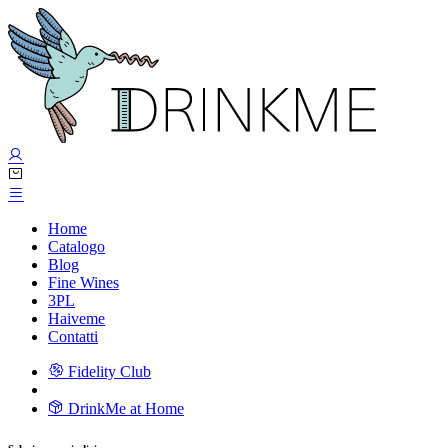
Home
Catalogo
Blog
Fine Wines
3PL
Haiveme
Contatti
Fidelity Club
DrinkMe at Home