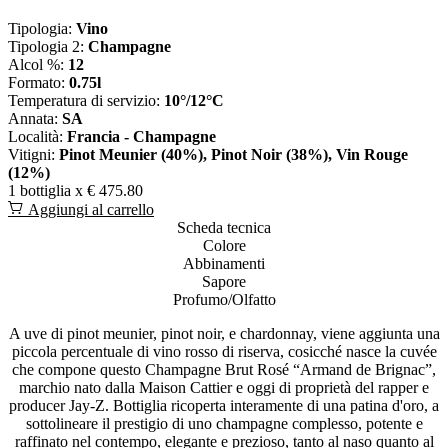
Tipologia:
Vino
Tipologia 2:
Champagne
Alcol %:
12
Formato:
0.75l
Temperatura di servizio:
10°/12°C
Annata:
SA
Località:
Francia - Champagne
Vitigni:
Pinot Meunier (40%), Pinot Noir (38%), Vin Rouge
(12%)
1 bottiglia x
€ 475.80
Aggiungi al carrello
Scheda tecnica
Colore
Abbinamenti
Sapore
Profumo/Olfatto
A uve di pinot meunier, pinot noir, e chardonnay, viene aggiunta una
piccola percentuale di vino rosso di riserva, cosicché nasce la cuvée
che compone questo Champagne Brut Rosé “Armand de Brignac”,
marchio nato dalla Maison Cattier e oggi di proprietà del rapper e
producer Jay-Z. Bottiglia ricoperta interamente di una patina d'oro, a
sottolineare il prestigio di uno champagne complesso, potente e
raffinato nel contempo, elegante e prezioso, tanto al naso quanto al