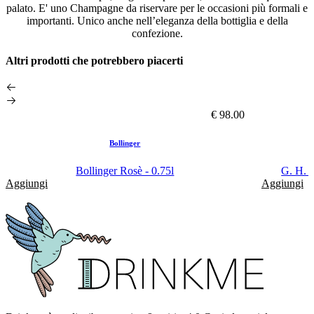
palato. E' uno Champagne da riservare per le occasioni più formali e
importanti. Unico anche nell’eleganza della bottiglia e della
confezione.
Altri prodotti che potrebbero piacerti
€ 98.00
Bollinger
Bollinger Rosè - 0.75l
G. H. 
Aggiungi
Aggiungi