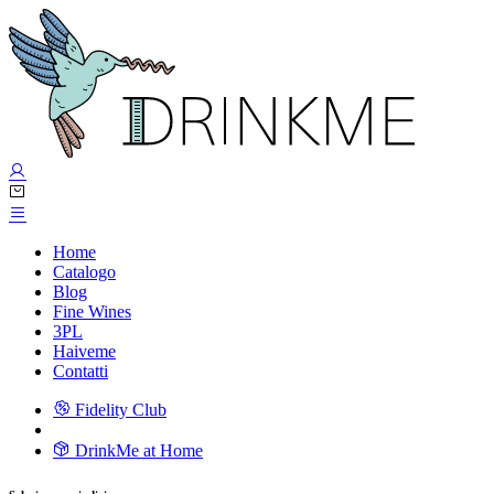
Home
Catalogo
Blog
Fine Wines
3PL
Haiveme
Contatti
Fidelity Club
DrinkMe at Home