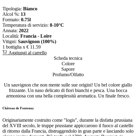
Tipologia:
Bianco
Alcol %:
13
Formato:
0.75l
Temperatura di servizio:
8-10°C
Annata:
2022
Località:
Francia - Loire
Vitigni:
Sauvignon (100%)
1 bottiglia x
€ 11.59
Aggiungi al carrello
Scheda tecnica
Colore
Sapore
Profumo/Olfatto
Un sauvignon che non mente sulle sue origini! Un bel colore giallo
frizzante. Un naso delicato di fiori bianchi e pesca. Una bocca
armoniosa con una bella complessità aromatica. Un finale fresco.
Château de Fontenay
Originariamente costruito come "logis", durante la disfatta prussiana
del XVIII secolo, le truppe prussiane appiccarono il fuoco al castello
di ritorno dalla Francia, distruggendolo in gran parte e lasciando solo