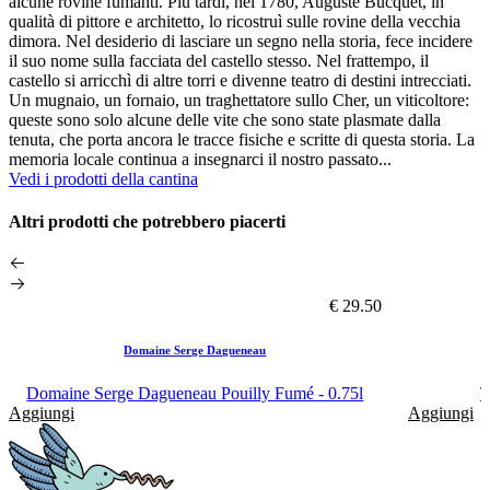
alcune rovine fumanti. Più tardi, nel 1780, Auguste Bucquet, in
qualità di pittore e architetto, lo ricostruì sulle rovine della vecchia
dimora. Nel desiderio di lasciare un segno nella storia, fece incidere
il suo nome sulla facciata del castello stesso. Nel frattempo, il
castello si arricchì di altre torri e divenne teatro di destini intrecciati.
Un mugnaio, un fornaio, un traghettatore sullo Cher, un viticoltore:
queste sono solo alcune delle vite che sono state plasmate dalla
tenuta, che porta ancora le tracce fisiche e scritte di questa storia. La
memoria locale continua a insegnarci il nostro passato...
Vedi i prodotti della cantina
Altri prodotti che potrebbero piacerti
€ 29.50
Domaine Serge Dagueneau
Domaine Serge Dagueneau Pouilly Fumé - 0.75l
T
Aggiungi
Aggiungi