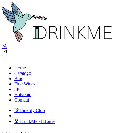
Home
Catalogo
Blog
Fine Wines
3PL
Haiveme
Contatti
Fidelity Club
DrinkMe at Home