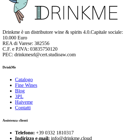
Drinkme è un distributore wine & spirits 4.0.Capitale sociale:
10.000 Euro
REA di Varese: 382556
C.F. e P.IVA: 03835750120
PEC: drinkmesrl@cert.studioaw.com
DrinkMe
Catalogo
Fine Wines
Blog
3PL
Haiveme
Contatti
Assistenza clienti
Telefono:
+39 0332 1810317
Indirizzo e-mail:
info@drinkme.cloud