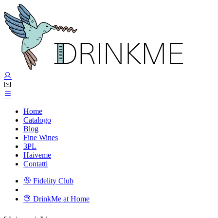
Home
Catalogo
Blog
Fine Wines
3PL
Haiveme
Contatti
Fidelity Club
DrinkMe at Home