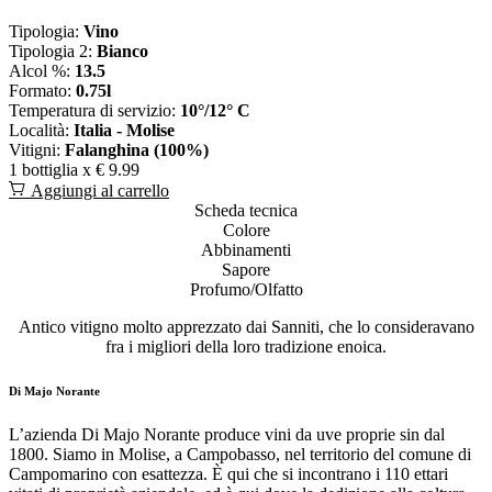
Tipologia:
Vino
Tipologia 2:
Bianco
Alcol %:
13.5
Formato:
0.75l
Temperatura di servizio:
10°/12° C
Località:
Italia - Molise
Vitigni:
Falanghina (100%)
1 bottiglia x
€ 9.99
Aggiungi al carrello
Scheda tecnica
Colore
Abbinamenti
Sapore
Profumo/Olfatto
Antico vitigno molto apprezzato dai Sanniti, che lo consideravano
fra i migliori della loro tradizione enoica.
Di Majo Norante
L’azienda Di Majo Norante produce vini da uve proprie sin dal
1800. Siamo in Molise, a Campobasso, nel territorio del comune di
Campomarino con esattezza. È qui che si incontrano i 110 ettari