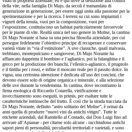
vitati di proprietà aziendale, ed è qui dove la dedizione alla coltura
della vite, nella famiglia Di Majo, da secoli è tramandata di
generazione in generazione, per essere oggi unita alla passione per la
sperimentazione e per la ricerca. I terreni su cui sono impiantati i
vigneti della tenuta, vuoi per la composizione, vuoi per
l’esposizione, costituiscono un habitat particolarmente favorevole
per le piante di vite. Realtà unica nel suo genere in Molise, la cantina
Di Majo Norante si basa su una precisa filosofia aziendale, per cui
persegue fedelmente l’obiettivo principe di recuperare e conservare
varietà vitate in “via d’estinzione”. A uve classiche, quali malvasia,
trebbiano, montepulciano e sangiovese, Di Majo Norante ha
affiancato dapprima il bombino e l’aglianico, poi la falanghina e il
greco per la produzione dei bianchi, l’ellenico-aglianico, il prugnolo
e il tintilia per i rossi, e infine il moscato reale per il passito dolce. In
vigna, una certosina attenzione è dedicata all’uso dei concimi, che
devono essere solo di origine organica e minerale, e alla selezione
delle uve durante la vendemmia. In cantina, dove incontriamo la
firma enologica di Riccardo Cotarella, vinificazione e
invecchiamento sono eseguiti, in primis, per esaltare tutte le
caratteristiche intrinseche del frutto. È così che la strada tracciata da
Di Majo Norante, definito “astro solitario del Molise”, è ormai da
anni quella di produrre “nuovi vini da antichi vitigni”. Tutte le
etichette aziendali, dal Ramitello al Contado, dal Don Luigi fino ad
arrivare all’Apianae - per citarne solo alcune - racchiudono antichi
sapori pieni di personalità, peculiarità territoriali e varietali, e sono