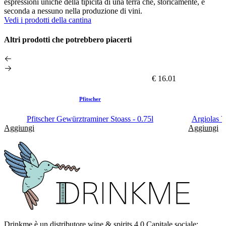
espressioni uniche della tipicità di una terra che, storicamente, è
seconda a nessuno nella produzione di vini.
Vedi i prodotti della cantina
Altri prodotti che potrebbero piacerti
€ 16.01
Pfitscher
Pfitscher Gewürztraminer Stoass - 0.75l
Argiolas V
Aggiungi
Aggiungi
Drinkme è un distributore wine & spirits 4.0.Capitale sociale: