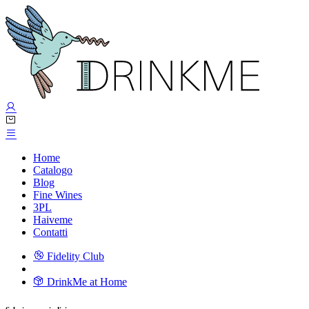
Home
Catalogo
Blog
Fine Wines
3PL
Haiveme
Contatti
Fidelity Club
DrinkMe at Home