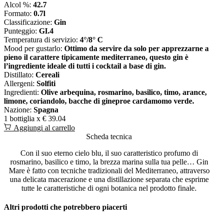
Alcol %:
42.7
Formato:
0.7l
Classificazione:
Gin
Punteggio:
GI.4
Temperatura di servizio:
4°/8° C
Mood per gustarlo:
Ottimo da servire da solo per apprezzarne a
pieno il carattere tipicamente mediterraneo, questo gin è
l’ingrediente ideale di tutti i cocktail a base di gin.
Distillato:
Cereali
Allergeni:
Solfiti
Ingredienti:
Olive arbequina, rosmarino, basilico, timo, arance,
limone, coriandolo, bacche di gineproe cardamomo verde.
Nazione:
Spagna
1 bottiglia x
€ 39.04
Aggiungi al carrello
Scheda tecnica
Con il suo eterno cielo blu, il suo caratteristico profumo di
rosmarino, basilico e timo, la brezza marina sulla tua pelle… Gin
Mare è fatto con tecniche tradizionali del Mediterraneo, attraverso
una delicata macerazione e una distillazione separata che esprime
tutte le caratteristiche di ogni botanica nel prodotto finale.
Altri prodotti che potrebbero piacerti