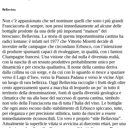
Bellavista
Non c’è appassionato che nel nominare quelli che sono i più grandi
Franciacorta di sempre, non pensi immediatamente ad alcune delle
bottiglie prodotte da una delle più importanti “maison” del
bresciano: Bellavista. La storia di questa importantissima cantina ha
radici lontane: è infatti nel 1977 che Vittorio Moretti decide di
investire nelle campagne che circondano Erbusco, con l’intenzione
di produrre spumanti capaci di rivaleggiare, in qualità, con i famosi
Champagne francesi. Una visione che dal nulla è diventata realtà,
con la nascita di un tessuto produttivo probabilmente unico per
dinamicità e per crescita qualitativa. Il nome della cantina deriva
dalla collina su cui sorge, e da cui con lo sguardo si riesce a spaziare
verso il Lago d’Iseo, verso la Pianura Padana e verso le vicine Alpi:
un luogo di rara bellezza. Oggi Bellavista raccoglie i frutti degli oltre
cento appezzamenti sparsi a macchia di leopardo un po’ in tutto il
territorio della denominazione, fonti di quella diversità geologica e
climatica che sta alla base del successo di questa cantina, simbolo
non solo della Franciacorta ma di tutta l’Italia del vino. Le bottiglie
che ogni anno escono dallo stabilimento di Erbusco spiccano, tutte,
per eleganza e per precisione stilistica, tanto da riuscire a essere
immediatamente riconoscibili. Un vero e proprio “stile Bellavista”.
Attualmente la superficie vitata si avvicina ai duecento ettari, per una