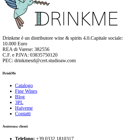
Drinkme è un distributore wine & spirits 4.0.Capitale sociale:
10.000 Euro
REA di Varese: 382556
C.F. e P.IVA: 03835750120
PEC: drinkmesrl@cert.studioaw.com
DrinkMe
Catalogo
Fine Wines
Blog
3PL
Haiveme
Contatti
Assistenza clienti
Telefono:
+39 0332 1810317