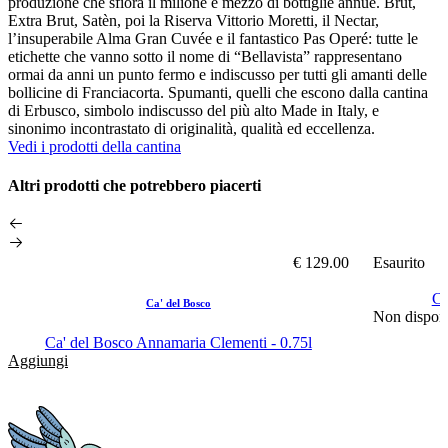
produzione che sfiora il milione e mezzo di bottiglie annue. Brut,
Extra Brut, Satèn, poi la Riserva Vittorio Moretti, il Nectar,
l’insuperabile Alma Gran Cuvée e il fantastico Pas Operé: tutte le
etichette che vanno sotto il nome di “Bellavista” rappresentano
ormai da anni un punto fermo e indiscusso per tutti gli amanti delle
bollicine di Franciacorta. Spumanti, quelli che escono dalla cantina
di Erbusco, simbolo indiscusso del più alto Made in Italy, e
sinonimo incontrastato di originalità, qualità ed eccellenza.
Vedi i prodotti della cantina
Altri prodotti che potrebbero piacerti
€ 129.00
Esaurito
Ca
Ca' del Bosco
Non disponi
Ca' del Bosco Annamaria Clementi - 0.75l
Aggiungi