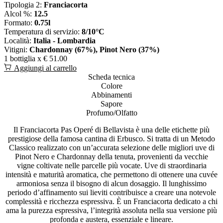
Tipologia 2:
Franciacorta
Alcol %:
12.5
Formato:
0.75l
Temperatura di servizio:
8/10°C
Località:
Italia - Lombardia
Vitigni:
Chardonnay (67%), Pinot Nero (37%)
1 bottiglia x
€ 51.00
Aggiungi al carrello
Scheda tecnica
Colore
Abbinamenti
Sapore
Profumo/Olfatto
Il Franciacorta Pas Operé di Bellavista è una delle etichette più
prestigiose della famosa cantina di Erbusco. Si tratta di un Metodo
Classico realizzato con un’accurata selezione delle migliori uve di
Pinot Nero e Chardonnay della tenuta, provenienti da vecchie
vigne coltivate nelle parcelle più vocate. Uve di straordinaria
intensità e maturità aromatica, che permettono di ottenere una cuvée
armoniosa senza il bisogno di alcun dosaggio. Il lunghissimo
periodo d’affinamento sui lieviti contribuisce a creare una notevole
complessità e ricchezza espressiva. È un Franciacorta dedicato a chi
ama la purezza espressiva, l’integrità assoluta nella sua versione più
profonda e austera, essenziale e lineare.