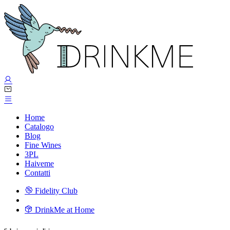
Home
Catalogo
Blog
Fine Wines
3PL
Haiveme
Contatti
Fidelity Club
DrinkMe at Home