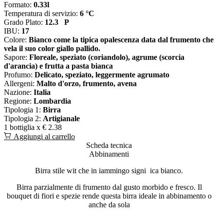
Formato:
0.33l
Temperatura di servizio:
6 °C
Grado Plato:
12.3 P
IBU:
17
Colore:
Bianco come la tipica opalescenza data dal frumento che
vela il suo color giallo pallido.
Sapore:
Floreale, speziato (coriandolo), agrume (scorcia
d'arancia) e frutta a pasta bianca
Profumo:
Delicato, speziato, leggermente agrumato
Allergeni:
Malto d'orzo, frumento, avena
Nazione:
Italia
Regione:
Lombardia
Tipologia 1:
Birra
Tipologia 2:
Artigianale
1 bottiglia x
€ 2.38
Aggiungi al carrello
Scheda tecnica
Abbinamenti
Birra stile wit che in iammingo signi ica bianco.
Birra parzialmente di frumento dal gusto morbido e fresco. Il
bouquet di fiori e spezie rende questa birra ideale in abbinamento o
anche da sola