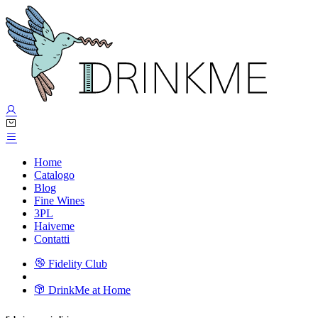
Home
Catalogo
Blog
Fine Wines
3PL
Haiveme
Contatti
Fidelity Club
DrinkMe at Home