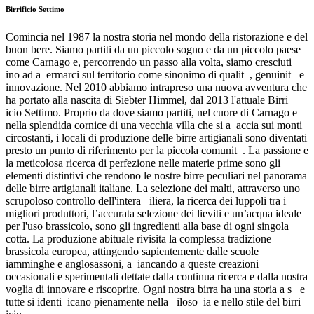
Birrificio Settimo
Comincia nel 1987 la nostra storia nel mondo della ristorazione e del
buon bere. Siamo partiti da un piccolo sogno e da un piccolo paese
come Carnago e, percorrendo un passo alla volta, siamo cresciuti
ino ad a ermarci sul territorio come sinonimo di qualit , genuinit e
innovazione. Nel 2010 abbiamo intrapreso una nuova avventura che
ha portato alla nascita di Siebter Himmel, dal 2013 l'attuale Birri
icio Settimo. Proprio da dove siamo partiti, nel cuore di Carnago e
nella splendida cornice di una vecchia villa che si a accia sui monti
circostanti, i locali di produzione delle birre artigianali sono diventati
presto un punto di riferimento per la piccola comunit . La passione e
la meticolosa ricerca di perfezione nelle materie prime sono gli
elementi distintivi che rendono le nostre birre peculiari nel panorama
delle birre artigianali italiane. La selezione dei malti, attraverso uno
scrupoloso controllo dell'intera iliera, la ricerca dei luppoli tra i
migliori produttori, l’accurata selezione dei lieviti e un’acqua ideale
per l'uso brassicolo, sono gli ingredienti alla base di ogni singola
cotta. La produzione abituale rivisita la complessa tradizione
brassicola europea, attingendo sapientemente dalle scuole
iamminghe e anglosassoni, a iancando a queste creazioni
occasionali e sperimentali dettate dalla continua ricerca e dalla nostra
voglia di innovare e riscoprire. Ogni nostra birra ha una storia a s e
tutte si identi icano pienamente nella iloso ia e nello stile del birri