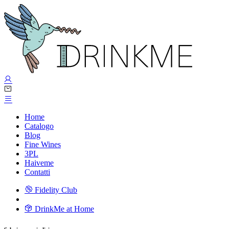
Home
Catalogo
Blog
Fine Wines
3PL
Haiveme
Contatti
Fidelity Club
DrinkMe at Home