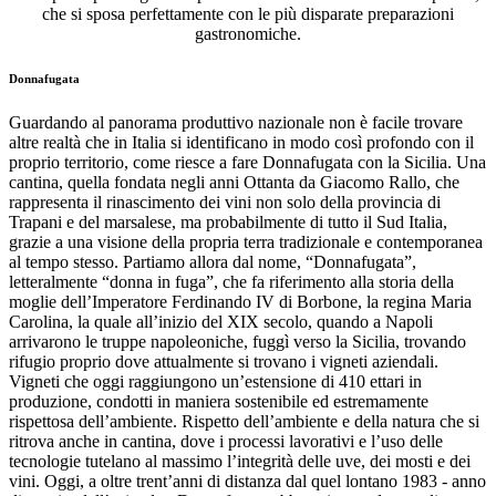
che si sposa perfettamente con le più disparate preparazioni
gastronomiche.
Donnafugata
Guardando al panorama produttivo nazionale non è facile trovare
altre realtà che in Italia si identificano in modo così profondo con il
proprio territorio, come riesce a fare Donnafugata con la Sicilia. Una
cantina, quella fondata negli anni Ottanta da Giacomo Rallo, che
rappresenta il rinascimento dei vini non solo della provincia di
Trapani e del marsalese, ma probabilmente di tutto il Sud Italia,
grazie a una visione della propria terra tradizionale e contemporanea
al tempo stesso. Partiamo allora dal nome, “Donnafugata”,
letteralmente “donna in fuga”, che fa riferimento alla storia della
moglie dell’Imperatore Ferdinando IV di Borbone, la regina Maria
Carolina, la quale all’inizio del XIX secolo, quando a Napoli
arrivarono le truppe napoleoniche, fuggì verso la Sicilia, trovando
rifugio proprio dove attualmente si trovano i vigneti aziendali.
Vigneti che oggi raggiungono un’estensione di 410 ettari in
produzione, condotti in maniera sostenibile ed estremamente
rispettosa dell’ambiente. Rispetto dell’ambiente e della natura che si
ritrova anche in cantina, dove i processi lavorativi e l’uso delle
tecnologie tutelano al massimo l’integrità delle uve, dei mosti e dei
vini. Oggi, a oltre trent’anni di distanza dal quel lontano 1983 - anno