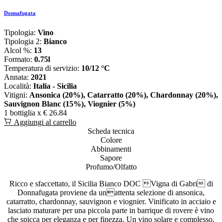
Donnafugata
Tipologia:
Vino
Tipologia 2:
Bianco
Alcol %:
13
Formato:
0.75l
Temperatura di servizio:
10/12 °C
Annata:
2021
Località:
Italia - Sicilia
Vitigni:
Ansonica (20%), Catarratto (20%), Chardonnay (20%),
Sauvignon Blanc (15%), Viognier (5%)
1 bottiglia x
€ 26.84
Aggiungi al carrello
Scheda tecnica
Colore
Abbinamenti
Sapore
Profumo/Olfatto
Ricco e sfaccettato, il Sicilia Bianco DOC Vigna di Gabri di
Donnafugata proviene da unattenta selezione di ansonica,
catarratto, chardonnay, sauvignon e viognier. Vinificato in acciaio e
lasciato maturare per una piccola parte in barrique di rovere è vino
che spicca per eleganza e per finezza. Un vino solare e complesso,