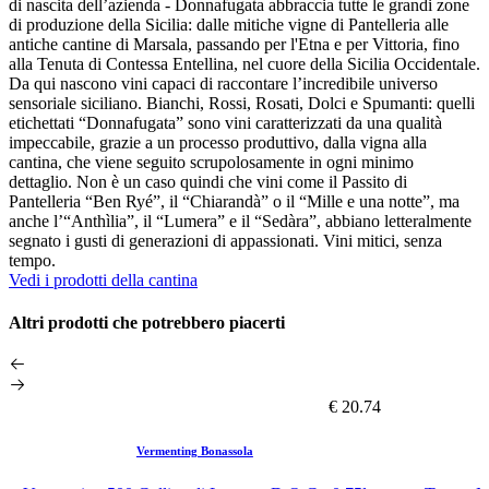
di nascita dell’azienda - Donnafugata abbraccia tutte le grandi zone
di produzione della Sicilia: dalle mitiche vigne di Pantelleria alle
antiche cantine di Marsala, passando per l'Etna e per Vittoria, fino
alla Tenuta di Contessa Entellina, nel cuore della Sicilia Occidentale.
Da qui nascono vini capaci di raccontare l’incredibile universo
sensoriale siciliano. Bianchi, Rossi, Rosati, Dolci e Spumanti: quelli
etichettati “Donnafugata” sono vini caratterizzati da una qualità
impeccabile, grazie a un processo produttivo, dalla vigna alla
cantina, che viene seguito scrupolosamente in ogni minimo
dettaglio. Non è un caso quindi che vini come il Passito di
Pantelleria “Ben Ryé”, il “Chiarandà” o il “Mille e una notte”, ma
anche l’“Anthìlia”, il “Lumera” e il “Sedàra”, abbiano letteralmente
segnato i gusti di generazioni di appassionati. Vini mitici, senza
tempo.
Vedi i prodotti della cantina
Altri prodotti che potrebbero piacerti
€ 20.74
Vermenting Bonassola