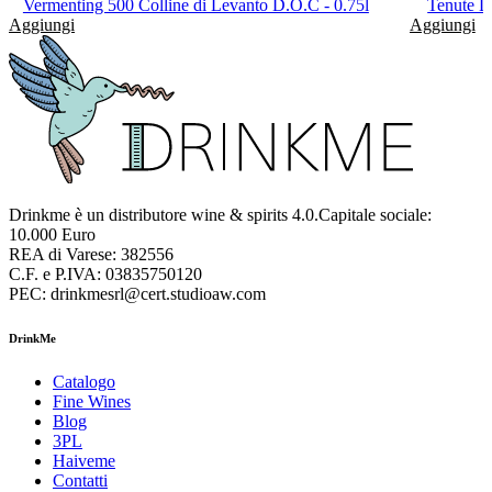
Vermenting 500 Colline di Levanto D.O.C - 0.75l
Tenute L
Aggiungi
Aggiungi
Drinkme è un distributore wine & spirits 4.0.Capitale sociale:
10.000 Euro
REA di Varese: 382556
C.F. e P.IVA: 03835750120
PEC: drinkmesrl@cert.studioaw.com
DrinkMe
Catalogo
Fine Wines
Blog
3PL
Haiveme
Contatti